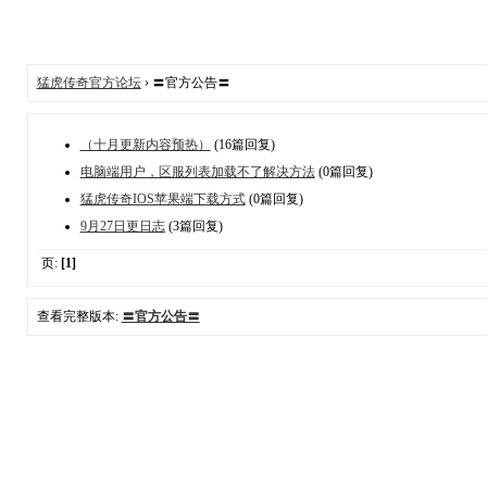
猛虎传奇官方论坛
› 〓官方公告〓
（十月更新内容预热）
(16篇回复)
电脑端用户，区服列表加载不了解决方法
(0篇回复)
猛虎传奇IOS苹果端下载方式
(0篇回复)
9月27日更日志
(3篇回复)
页:
[1]
查看完整版本:
〓官方公告〓