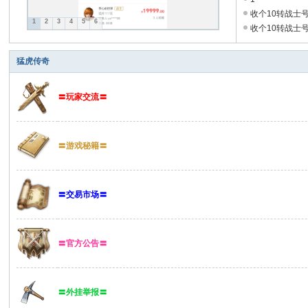
收个10转战士
1
2
3
4
5
6
收个10转战士号 
猛虎传奇
〓玩家交流〓
〓游戏秘籍〓
〓交易市场〓
〓官方公告〓
〓外挂举报〓