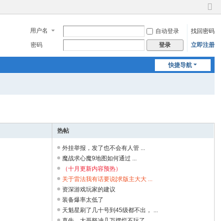
切
换
用户名
自动登录
找回密码
到
窄
密码
立即注册
登录
版
快捷导航
热帖
外挂举报，发了也不会有人管 ...
魔战求心魔9地图如何通过 ...
（十月更新内容预热）
关于雷法我有话要说[求版主大大 ...
资深游戏玩家的建议
装备爆率太低了
天魁星刷了几十号到45级都不出， ...
真牛，大哥怒冲几万摆烂不玩了 ...