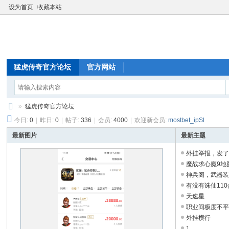
设为首页
收藏本站
猛虎传奇官方论坛
官方网站
»
猛虎传奇官方论坛
今日:
0
|
昨日:
0
|
帖子:
336
|
会员:
4000
|
欢迎新会员:
mostbet_ipSl
猛
虎
最新图片
最新主题
传
外挂举报，发了也
魔战求心魔9地图
奇
神兵阁，武器装备
官
有没有诛仙110
方
天速星
职业间极度不
论
外挂横行
坛
1