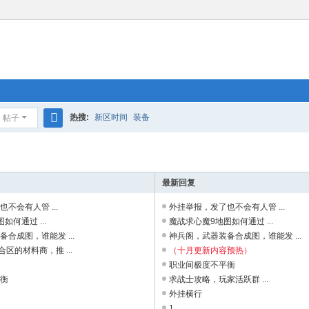
热搜:
新区时间
装备
帖子
搜
索
最新回复
不会有人管 ...
外挂举报，发了也不会有人管 ...
如何通过 ...
魔战求心魔9地图如何通过 ...
合成图，谁能发 ...
神兵阁，武器装备合成图，谁能发 ...
合区的材料商，推 ...
（十月更新内容预热）
职业间极度不平衡
平衡
求战士攻略，玩家活跃群 ...
外挂横行
1